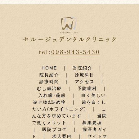
tel:
098-943-5430
HOME
｜
当院紹介
｜
院長紹介
｜
診療科目
｜
診療時間
｜
アクセス
｜
むし歯治療
｜
予防歯科
｜
入れ歯･義歯
｜
白く美しい
被せ物&詰め物
｜
歯を白くし
たい方(ホワイトニング)
｜
こ
んな方を求めています
｜
当院
で働くメリット
｜
募集要項
｜
医院ブログ
｜
歯医者ガイ
ド
｜
求人案内
｜
サイトマ